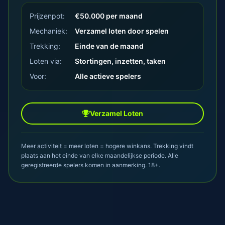
Prijzenpot:
€50.000 per maand
Mechaniek:
Verzamel loten door spelen
Trekking:
Einde van de maand
Loten via:
Stortingen, inzetten, taken
Voor:
Alle actieve spelers
Verzamel Loten
Meer activiteit = meer loten = hogere winkans. Trekking vindt
plaats aan het einde van elke maandelijkse periode. Alle
geregistreerde spelers komen in aanmerking. 18+.