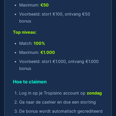
Maximum:
€50
Voorbeeld: stort €100, ontvang €50
bonus
Top niveau:
Match:
100%
Maximum:
€1.000
Voorbeeld: stort €1.000, ontvang €1.000
bonus
Hoe te claimen
Log in op je Tropisino account op
zondag
Ga naar de cashier en doe een storting
De bonus wordt automatisch gecrediteerd