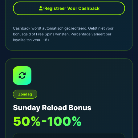
Registreer Voor Cashback
Cashback wordt automatisch gecrediteerd. Geldt niet voor
bonusgeld of Free Spins winsten. Percentage varieert per
loyaliteitsniveau. 18+.
Zondag
Sunday Reload Bonus
50%-100%