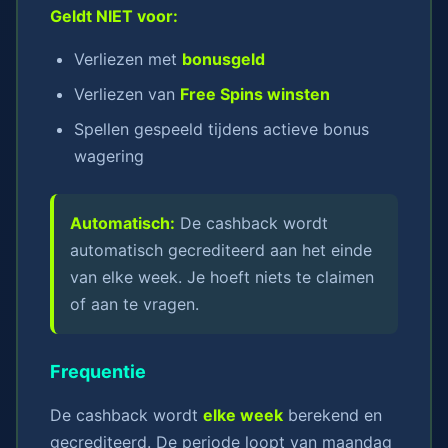
Geldt NIET voor:
Verliezen met
bonusgeld
Verliezen van
Free Spins winsten
Spellen gespeeld tijdens actieve bonus
wagering
Automatisch:
De cashback wordt
automatisch gecrediteerd aan het einde
van elke week. Je hoeft niets te claimen
of aan te vragen.
Frequentie
De cashback wordt
elke week
berekend en
gecrediteerd. De periode loopt van maandag