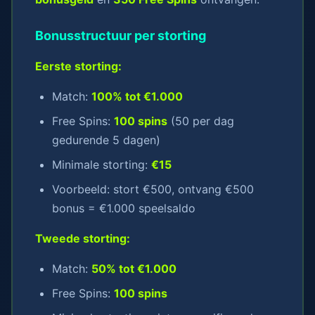
Bonusstructuur per storting
Eerste storting:
Match:
100% tot €1.000
Free Spins:
100 spins
(50 per dag
gedurende 5 dagen)
Minimale storting:
€15
Voorbeeld: stort €500, ontvang €500
bonus = €1.000 speelsaldo
Tweede storting:
Match:
50% tot €1.000
Free Spins:
100 spins