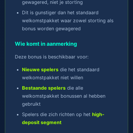
gewagered, niet je storting
Dit is gunstiger dan het standaard
welkomstpakket waar zowel storting als
bonus worden gewagered
Wie komt in aanmerking
Deze bonus is beschikbaar voor:
Nieuwe spelers
die het standaard
welkomstpakket niet willen
Bestaande spelers
die alle
welkomstpakket bonussen al hebben
gebruikt
Spelers die zich richten op het
high-
deposit segment