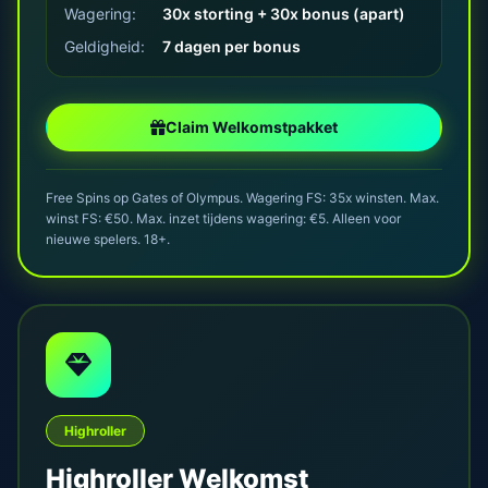
Wagering:
30x storting + 30x bonus (apart)
Geldigheid:
7 dagen per bonus
Claim Welkomstpakket
Free Spins op Gates of Olympus. Wagering FS: 35x winsten. Max.
winst FS: €50. Max. inzet tijdens wagering: €5. Alleen voor
nieuwe spelers. 18+.
Highroller
Highroller Welkomst