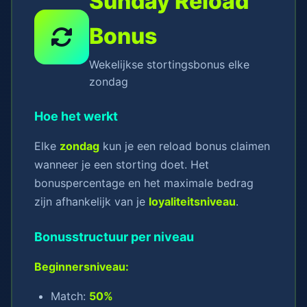
Sunday Reload
Bonus
Wekelijkse stortingsbonus elke
zondag
Hoe het werkt
Elke
zondag
kun je een reload bonus claimen
wanneer je een storting doet. Het
bonuspercentage en het maximale bedrag
zijn afhankelijk van je
loyaliteitsniveau
.
Bonusstructuur per niveau
Beginnersniveau:
Match:
50%