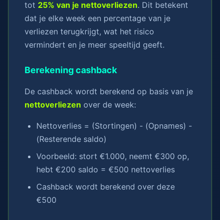
tot
25% van je nettoverliezen
. Dit betekent
dat je elke week een percentage van je
verliezen terugkrijgt, wat het risico
vermindert en je meer speeltijd geeft.
Berekening cashback
De cashback wordt berekend op basis van je
nettoverliezen
over de week:
Nettoverlies = (Stortingen) - (Opnames) -
(Resterende saldo)
Voorbeeld: stort €1.000, neemt €300 op,
hebt €200 saldo = €500 nettoverlies
Cashback wordt berekend over deze
€500