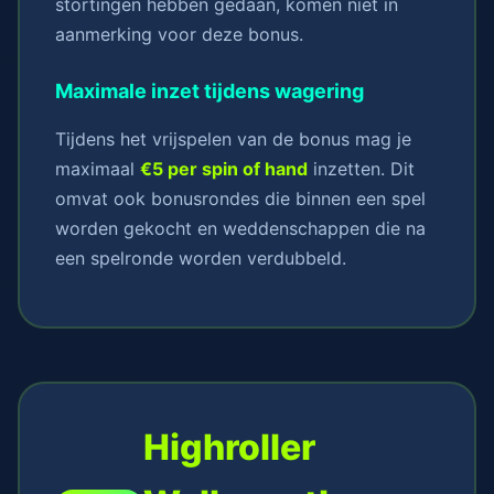
stortingen hebben gedaan, komen niet in
aanmerking voor deze bonus.
Maximale inzet tijdens wagering
Tijdens het vrijspelen van de bonus mag je
maximaal
€5 per spin of hand
inzetten. Dit
omvat ook bonusrondes die binnen een spel
worden gekocht en weddenschappen die na
een spelronde worden verdubbeld.
Highroller