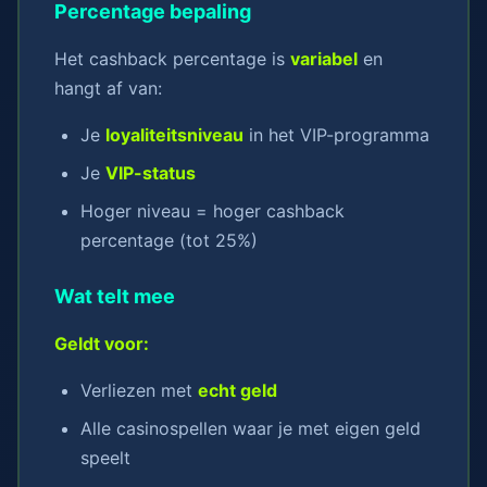
Percentage bepaling
Het cashback percentage is
variabel
en
hangt af van:
Je
loyaliteitsniveau
in het VIP-programma
Je
VIP-status
Hoger niveau = hoger cashback
percentage (tot 25%)
Wat telt mee
Geldt voor:
Verliezen met
echt geld
Alle casinospellen waar je met eigen geld
speelt