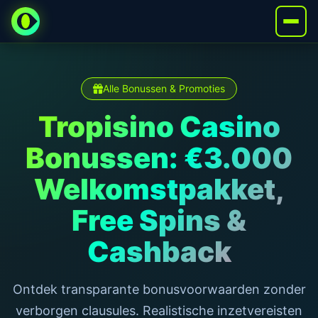
Alle Bonussen & Promoties
Tropisino Casino
Bonussen: €3.000
Welkomstpakket,
Free Spins &
Cashback
Ontdek transparante bonusvoorwaarden zonder
verborgen clausules. Realistische inzetvereisten